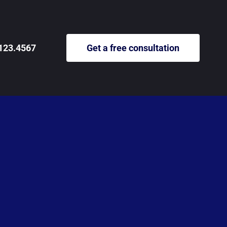
123.4567
Get a free consultation