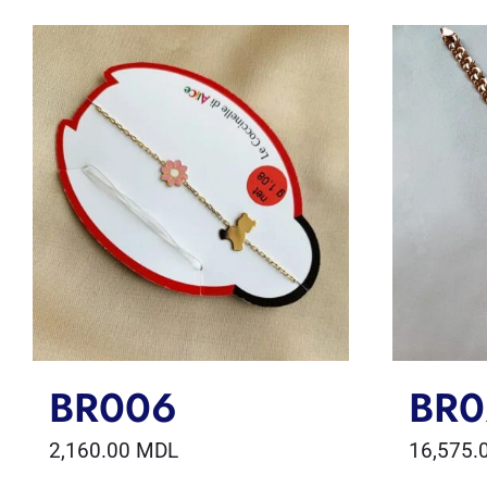
BR006
BR0
2,160.00
MDL
16,575.