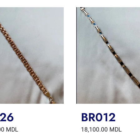
26
BR012
00
MDL
18,100.00
MDL