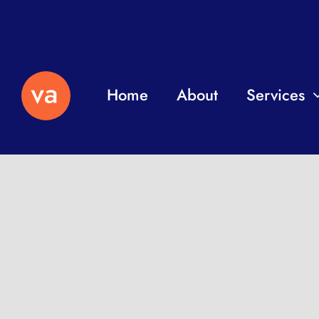
Home
About
Services
Independent professio
remotely to help with y