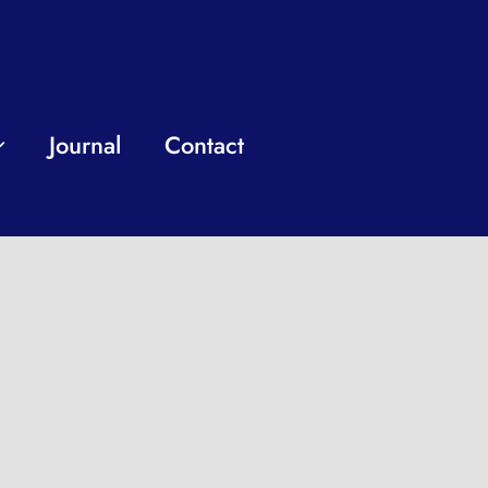
Journal
Contact
nal who works
our business.