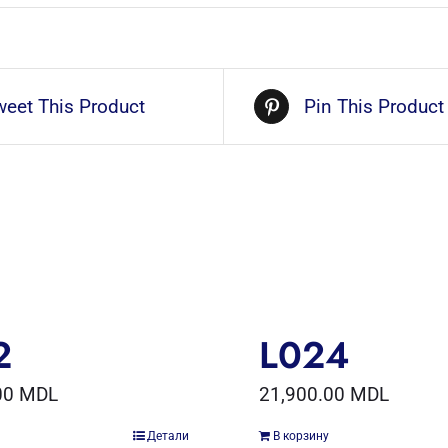
weet This Product
Pin This Product
2
L024
00
MDL
21,900.00
MDL
Детали
В корзину