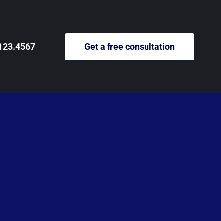
123.4567
Get a free consultation