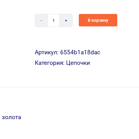
В корзину
Количество
L004
Артикул:
6554b1a18dac
Категория:
Цепочки
 золота