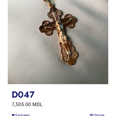
D047
7,505.00
MDL
В корзину
Детали