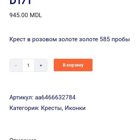
D171
945.00
MDL
Крест в розовом золоте золоте 585 пробы
В корзину
Количество
D171
Артикул:
aa6466632784
Категория:
Кресты, Иконки