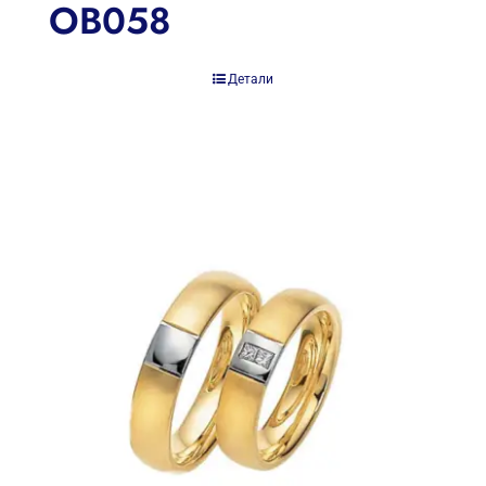
OB058
Детали