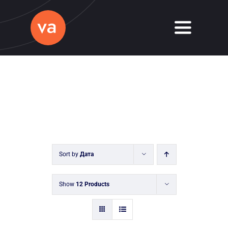
Skip
to
Toggle
content
Navigati
Home
About
Services
Journal
Sort by
Дата
Contact
Show
12 Products