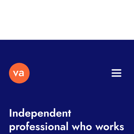
Toggle
Naviga
Home
Independent
About
professional who works
Services